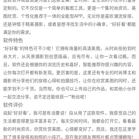
定制的。它不仅仅是一个简单的看图工具，更是一个集时尚资讯、美
图欣赏、个性化推荐于一体的全能型APP。无论你是喜欢潮流穿搭，
还是钟情于精美摄影，或者是想寻找生活中的小确幸，“好好看”都能
满足你的需求。
软件特色
“好好看”的特色可不少呢！它拥有海量的高清美图，从时尚街拍到时
尚大片，从风景摄影到创意插画，应有尽有，让你一次看过瘾。而
且，软件还会根据你的浏览历史和喜好，智能推荐你感兴趣的内容，
让你每次打开都有新发现。更厉害的是，这里还有专业的时尚博主和
摄影师分享他们的穿搭心得和拍摄技巧，让你在欣赏美图的同时，还
能学到不少干货。当然啦，你也可以上传自己的作品，和其他小伙伴
一起交流分享，说不定还能收获一**粉丝呢！
软件评价
说起“好好看”，我可是有话要说！自从用了这款软件，我感觉自己的
生活都变得更加丰富多彩了。每天空闲时间，我都会打开它，看看最
新的时尚资讯，欣赏欣赏美图，心情都变好了。而且，我还在这里学
到了很多穿搭和拍照的小技巧，现在我的朋友圈照片都点赞爆棚啦！