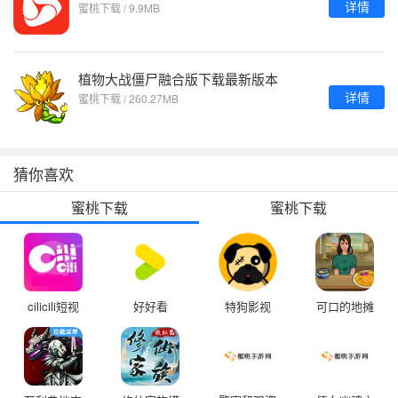
详情
蜜桃下载 / 9.9MB
植物大战僵尸融合版下载最新版本
详情
蜜桃下载 / 260.27MB
猜你喜欢
蜜桃下载
蜜桃下载
cilicili短视
好好看
特狗影视
可口的地摊
频
app苹果版
美味的地摊