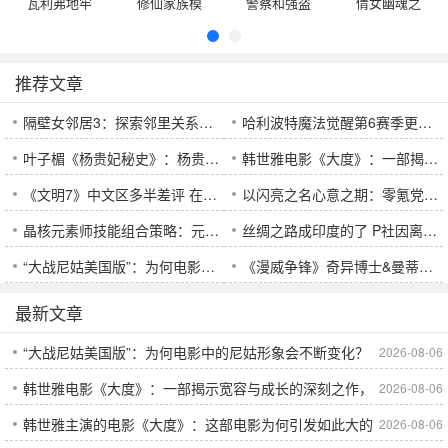
瓦利弗地牢
修仙家族模
警察和强盗
倩女幽魂之
战术
拟器折相思
模拟器最新
鬼寺繁体中
版
文版 免安装
推荐文章
绿色版
隔壁女邻居3：探索邻里关系中的亲密与秘密
哈利波特魔法觉醒第6赛季更新时间及新赛季内容全指南
叶子楣《杨贵妃秘史》：杨贵妃究竟如何在权力与爱情中陷入悲剧命运？
韩世雅电影《大度》：一部揭示宽容与成长的深刻之作，如何打破演技瓶颈？
《文明7》中文区多半差评 在线峰值不及6代一半
以闪亮之名心意之期：零氪党必看的全奖励指南
晶核元素师技能组合策略：元素连招与爆发伤害实战进阶
丝绸之路成印度的了 P社因离谱更新被冲爆 主创态度强硬
“大战尼姑美国版”：为何电影中的尼姑形象会不断变化？
《漫威争锋》奇异博士&曼蒂斯「不朽神龙」主题制服今日正式上线！
最新文章
“大战尼姑美国版”：为何电影中的尼姑形象会不断变化？
2026-08-06
韩世雅电影《大度》：一部揭示宽容与成长的深刻之作，
2026-08-06
韩世雅主演的电影《大度》：这部电影为何引发如此大的
2026-08-06
如何打破演技瓶颈？