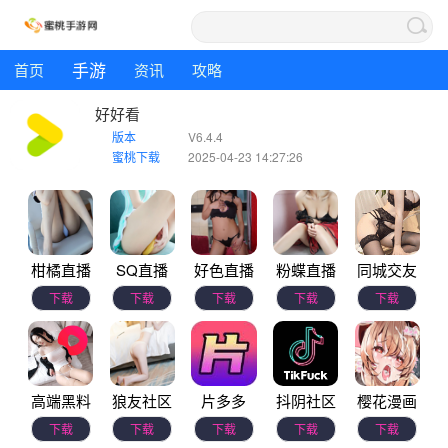
手游
首页
资讯
攻略
好好看
版本
V6.4.4
蜜桃下载
2025-04-23 14:27:26
柑橘直播
SQ直播
好色直播
粉蝶直播
同城交友
下载
下载
下载
下载
下载
高端黑料
狼友社区
片多多
抖阴社区
樱花漫画
下载
下载
下载
下载
下载